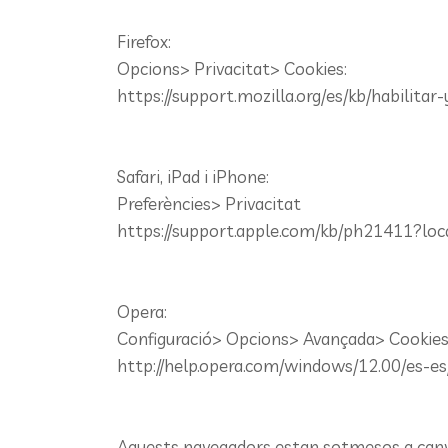
Firefox:
Opcions> Privacitat> Cookies:
https://support.mozilla.org/es/kb/habilitar
Safari, iPad i iPhone:
Preferències> Privacitat
https://support.apple.com/kb/ph21411?loc
Opera:
Configuració> Opcions> Avançada> Cookie
http://help.opera.com/windows/12.00/es-es
Aquests navegadors estan sotmesos a canvis