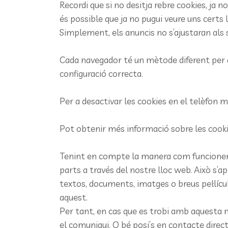
Recordi que si no desitja rebre cookies, ja 
és possible que ja no pugui veure uns certs l
Simplement, els anuncis no s’ajustaran als 
Cada navegador té un mètode diferent per a a
configuració correcta.
Per a desactivar les cookies en el telèfon m
Pot obtenir més informació sobre les cooki
Tenint en compte la manera com funcionen 
parts a través del nostre lloc web. Això s
textos, documents, imatges o breus pel·líc
aquest.
Per tant, en cas que es trobi amb aquesta m
el comuniqui. O bé posi’s en contacte direct