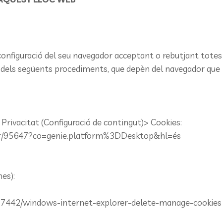
configuració del seu navegador acceptant o rebutjant totes 
un dels següents procediments, que depèn del navegador que u
rivacitat (Configuració de contingut)> Cookies:
er/95647?co=genie.platform%3DDesktop&hl=és
es):
p/17442/windows-internet-explorer-delete-manage-cookies