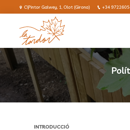
C\Pintor Galwey, 1, Olot (Girona)
+34 9722605
Polí
INTRODUCCIÓ