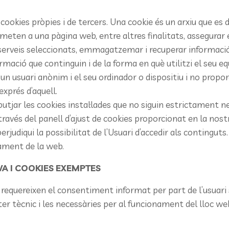
kies pròpies i de tercers. Una cookie és un arxiu que es d
eten a una pàgina web, entre altres finalitats, assegurar 
 serveis seleccionats, emmagatzemar i recuperar informació 
formació que continguin i de la forma en què utilitzi el seu eq
a un usuari anònim i el seu ordinador o dispositiu i no prop
xprés d’aquell.
utjar les cookies instal·lades que no siguin estrictament 
 a través del panell d’ajust de cookies proporcionat en la nos
udiqui la possibilitat de l’Usuari d’accedir als continguts.
nament de la web.
A I COOKIES EXEMPTES
e requereixen el consentiment informat per part de l’usuari s
cter tècnic i les necessàries per al funcionament del lloc 