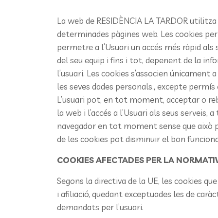
La web de RESIDÈNCIA LA TARDOR utilitza coo
determinades pàgines web. Les cookies perm
permetre a l’Usuari un accés més ràpid als
del seu equip i fins i tot, depenent de la in
l’usuari. Les cookies s’associen únicament 
les seves dades personals., excepte permís e
L’usuari pot, en tot moment, acceptar o reb
la web i l’accés a l’Usuari als seus serveis,
navegador en tot moment sense que això perj
de les cookies pot disminuir el bon funcio
COOKIES AFECTADES PER LA NORMATIV
Segons la directiva de la UE, les cookies qu
i afiliació, quedant exceptuades les de carà
demandats per l’usuari.