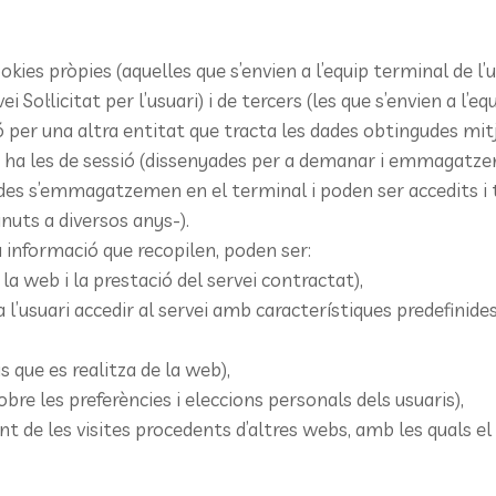
ookies pròpies (aquelles que s’envien a l’equip terminal de l
i Sol·licitat per l’usuari) i de tercers (les que s’envien a l’e
ó per una altra entitat que tracta les dades obtingudes mit
i ha les de sessió (dissenyades per a demanar i emmagatze
ades s’emmagatzemen en el terminal i poden ser accedits i t
nuts a diversos anys-).
la informació que recopilen, poden ser:
la web i la prestació del servei contractat),
l’usuari accedir al servei amb característiques predefinides
s que es realitza de la web),
bre les preferències i eleccions personals dels usuaris),
t de les visites procedents d’altres webs, amb les quals el l