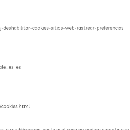
-y-deshabilitar-cookies-sitios-web-rastrear-preferencias
ale=es_es
s
/cookies.html
 o modificacions, per la qual cosa no podem garantir que 