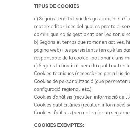
TIPUS DE COOKIES
a) Segons l’entitat que les gestioni, hi ha C
mateix editor i des del qual es presta el serve
domini que no és gestionat per l’editor, sin
b) Segons el temps que romanen actives, h
pàgina web) i les persistents (en què les d
responsable de la cookie -pot anar d’uns mi
c) Segons la finalitat per a la qual tracten 
Cookies tècniques (necessàries per a l’ús de 
Cookies de personalització (que permeten a 
configuració regional, etc.)
Cookies d’anàlisis (recullen informació de l’ú
Cookies publicitàries (recullen informació so
Cookies d’afiliats (permeten fer un seguimen
COOKIES EXEMPTES: