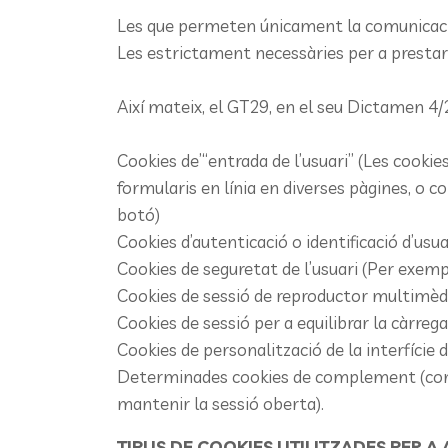
Les que permeten únicament la comunicació e
Les estrictament necessàries per a prestar u
Així mateix, el GT29, en el seu Dictamen 4/
Cookies de’“entrada de l’usuari” (Les cookies
formularis en línia en diverses pàgines, o c
botó)
Cookies d’autenticació o identificació d’usu
Cookies de seguretat de l’usuari (Per exempl
Cookies de sessió de reproductor multimèd
Cookies de sessió per a equilibrar la càrrega
Cookies de personalització de la interfície d
Determinades cookies de complement (connec
mantenir la sessió oberta).
TIPUS DE COOKIES UTILITZADES PER A