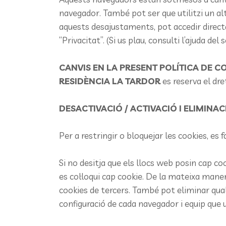
navegador. També pot ser que utilitzi un a
aquests desajustaments, pot accedir direct
“Privacitat”. (Si us plau, consulti l’ajuda d
CANVIS EN LA PRESENT POLÍTICA DE C
RESIDÈNCIA LA TARDOR
es reserva el dre
DESACTIVACIÓ / ACTIVACIÓ I ELIMINA
Per a restringir o bloquejar les cookies, es 
Si no desitja que els llocs web posin cap co
es col·loqui cap cookie. De la mateixa mane
cookies de tercers. També pot eliminar quals
configuració de cada navegador i equip que ut