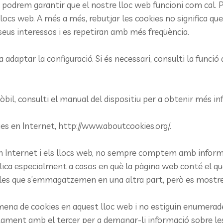
no podrem garantir que el nostre lloc web funcioni com cal. 
locs web. A més a més, rebutjar les cookies no significa que 
seus interessos i es repetiran amb més freqüència.
daptar la configuració. Si és necessari, consulti la funció 
òbil, consulti el manual del dispositiu per a obtenir més in
es en Internet, http://www.aboutcookies.org/.
Internet i els llocs web, no sempre comptem amb informac
’aplica especialment a casos en què la pàgina web conté el 
ules que s’emmagatzemen en una altra part, però es mostre
ena de cookies en aquest lloc web i no estiguin enumerades
ament amb el tercer per a demanar-li informació sobre les co