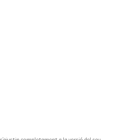
s’ajustin completament a la versió del seu