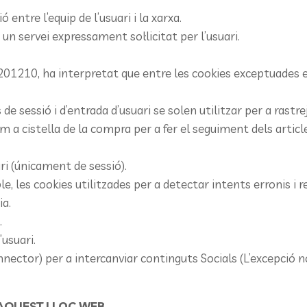
ntre l’equip de l’usuari i la xarxa.
n servei expressament sol·licitat per l’usuari.
201210, ha interpretat que entre les cookies exceptuades es
 de sessió i d’entrada d’usuari se solen utilitzar per a rastr
om a cistella de la compra per a fer el seguiment dels artic
ari (únicament de sessió).
e, les cookies utilitzades per a detectar intents erronis i 
ia.
.
’usuari.
tor) per a intercanviar continguts Socials (L’excepció nom
 AQUEST LLOC WEB