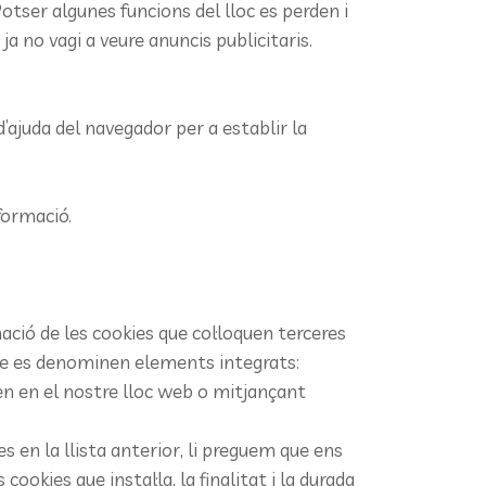
Potser algunes funcions del lloc es perden i
ja no vagi a veure anuncis publicitaris.
d’ajuda del navegador per a establir la
formació.
ió de les cookies que col·loquen terceres
que es denominen elements integrats:
n en el nostre lloc web o mitjançant
 en la llista anterior, li preguem que ens
okies que instal·la, la finalitat i la durada