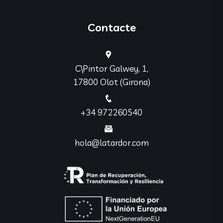
Contacte
C\Pintor Galwey, 1,
17800 Olot (Girona)
+34 972260540
hola@latardor.com