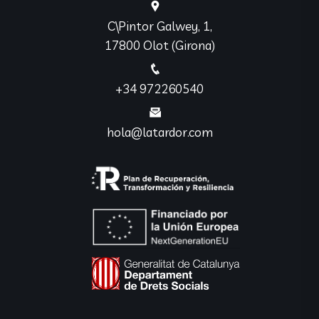
C\Pintor Galwey, 1,
17800 Olot (Girona)
+34 972260540
hola@latardor.com