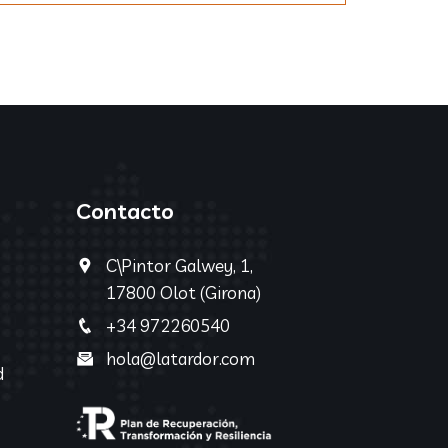
Contacto
C\Pintor Galwey, 1,
17800 Olot (Girona)
+34 972260540
hola@latardor.com
d