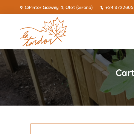
C\Pintor Galwey, 1, Olot (Girona)
+34 9722605
Cart